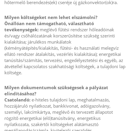
hőtermelő berendezés(ek) cseréje új gázkonvektor(ok)ra.
Milyen költségeket nem lehet elszámolni?
Önállóan nem támogatható, választható
tevékenységek:
meglévő fűtési rendszer hőleadóinak
és/vagy csőhálózatának korszerűsítése szükség szerinti
kialakítása; járulékos munkálatok
(kéményátépítés/kialakítás, fűtési- és használati melegvíz
ellátó rendszer átalakítás, vezérlés kialakítása); energetikai
tanúsítás/számítás, tervezési, engedélyeztetési és egyéb, az
átvétellel kapcsolatos szakhatósági költségek, a tulajdoni lap
költsége.
Milyen dokumentumok szükségesek a pályázat
elindításához?
Csatolandó:
e-hiteles tulajdoni lap, meghatalmazás,
hozzájáruló nyilatkozat, bankkivonat, adóigazolvány,
személyi, lakcímkártya, meglévő és tervezett állapotot
rögzítő energetikai (elő)tanúsítvány, energetikus
nyilatkozata, szakértői költségeket alátámasztó
megállapodás/számla, kivitelezői szerződés.