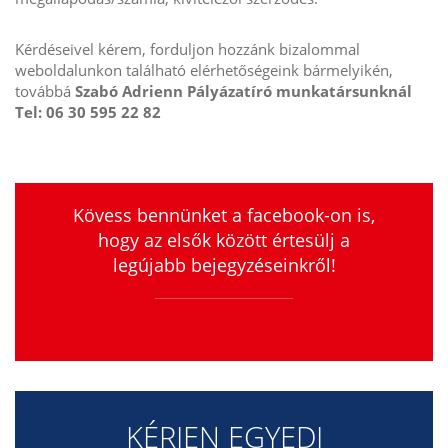
Kérdéseivel kérem, forduljon hozzánk bizalommal
weboldalunkon található elérhetőségeink bármelyikén,
továbbá
Szabó Adrienn Pályázatíró munkatársunknál
Tel: 06 30 595 22 82
Kövess bennünket a facebook-on is,
hogy az elsők között értesülj a
legújabb bejegyzéseinkről!
KÉRJEN EGYEDI