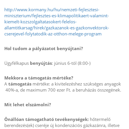
http://www.kormany.hu/hu/nemzeti-fejlesztesi-
miniszterium/fejlesztes-es-klimapolitikaert-valamint-
kiemelt-kozszolgaltatasokert-felelos-
allamtitkarsag/hirek/gazkazanok-es-gazkonvektorok-
cserejevel-folytatodik-az-otthon-melege-program
Hol tudom a pályázatot benyújtani?
Ügyfélkapus
benyújtás
: június 6-tól (8:00-)
Mekkora a támogatás mértéke?
A
támogatás
mértéke: a kivitelezéshez szükséges anyagok
40%-a, de maximum 700 ezer Ft. a beruházás összegének.
Mit lehet elszámolni?
Önállóan támogatható tevékenységek:
hőtermelő
berendezés(ek) cseréje új kondenzációs gázkazánra, illetve