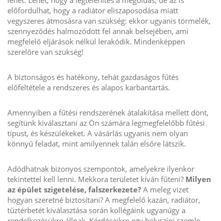
lehet. Lehet, hogy a légtelenítés a megoldás, de az is
előfordulhat, hogy a radiátor eliszaposodása miatt
vegyszeres átmosásra van szükség: ekkor ugyanis törmelék,
szennyeződés halmozódott fel annak belsejében, ami
megfelelő eljárások nélkül lerakódik. Mindenképpen
szerelőre van szükség!
A biztonságos és hatékony, tehát gazdaságos fűtés
előfeltétele a rendszeres és alapos karbantartás.
Amennyiben a fűtési rendszerének átalakítása mellett dönt,
segítünk kiválasztani az Ön számára legmegfelelőbb fűtési
típust, és készülékeket. A vásárlás ugyanis nem olyan
könnyű feladat, mint amilyennek talán elsőre látszik.
Adódhatnak bizonyos szempontok, amelyekre ilyenkor
tekintettel kell lenni. Mekkora területet kíván fűteni?
Milyen
az épület szigetelése, falszerkezete?
A meleg vizet
hogyan szeretné biztosítani? A megfelelő kazán, radiátor,
tűztérbetét kiválasztása során kollégáink ugyanúgy a
rendelkezésükre állnak. Kérdéseikre egy helyszíni szemle