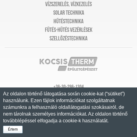
Vízszerelés, vízkezelés
Solar technika
Hűtéstechnika
Fűtés-hűtés vezérlések
Szellőzéstechnika
+36-30-296-1304
Az oldalon történő látogatása során cookie-kat (“sütiket”)
info@kocsistherm.hu
használunk. Ezen fájlok információkat szolgáltatnak
számunkra a felhasználó oldallátogatási szokásairól, de
2360 Gyál Egressy u. 138.
nem tárolnak személyes információkat. Az oldalon történő
továbblépéssel elfogadja a cookie-k használatát.
Értem