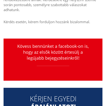
során pontosabb, személyre szabottabb válaszokat
adhatunk.
Kérdés esetén, kérem forduljon hozzánk bizalommal.
Kövess bennünket a facebook-on is,
hogy az elsők között értesülj a
legújabb bejegyzéseinkről!
KÉRJEN EGYEDI