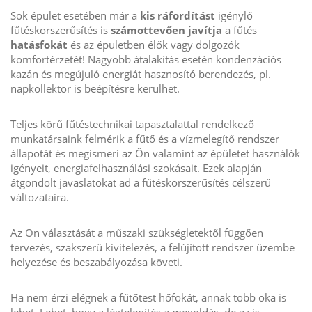
Sok épület esetében már a
kis ráfordítást
igénylő
fűtéskorszerűsítés is
számottevően javítja
a fűtés
hatásfokát
és az épületben élők vagy dolgozók
komfortérzetét! Nagyobb átalakítás esetén kondenzációs
kazán és megújuló energiát hasznosító berendezés, pl.
napkollektor is beépítésre kerülhet.
Teljes körű fűtéstechnikai tapasztalattal rendelkező
munkatársaink felmérik a fűtő és a vízmelegítő rendszer
állapotát és megismeri az Ön valamint az épületet használók
igényeit, energiafelhasználási szokásait. Ezek alapján
átgondolt javaslatokat ad a fűtéskorszerűsítés célszerű
változataira.
Az Ön választását a műszaki szükségletektől függően
tervezés, szakszerű kivitelezés, a felújított rendszer üzembe
helyezése és beszabályozása követi.
Ha nem érzi elégnek a fűtőtest hőfokát, annak több oka is